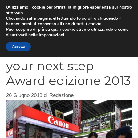
Vai
Utilizziamo i cookie per offrirti la migliore esperienza sul nostro
al
sito web.
MEN
Cliccando sulla pagina, effettuando lo scroll o chiudendo il
contenuto
banner, presti il consenso all’uso di tutti i cookie
Puoi scoprire di più su quali cookie stiamo utilizzando o come
disattivarli nelle
impostazioni
Canon Power to
Accetta
your next step
Award edizione 2013
26 Giugno 2013
di
Redazione